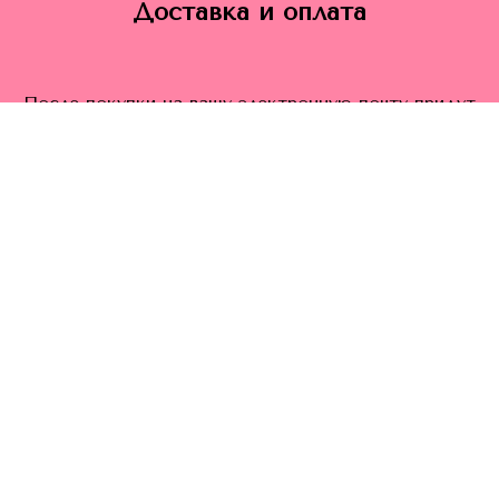
Доставка и оплата
После покупки на вашу электронную почту придут
все необходимые материалы. Оплатить заказ
можно
из корзины (с правой стороны экрана)
любым удобным способом
sewbagstory@yandex.ru
Есть вопросы? Напишите:
Автор проекта Sew Bag Story и Atelier Pattern
Панова Мария Дмитриевна
ИНН 690892719194