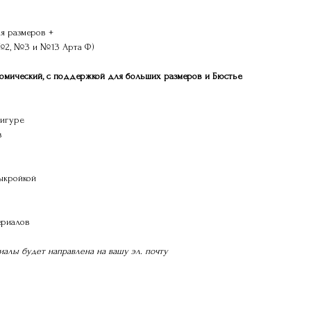
я размеров +
 №2, №3 и №13 Арта Ф)
атомический, с поддержкой для больших размеров и Бюстье
игуре
в
выкройкой
ериалов
иалы будет направлена на вашу эл. почту