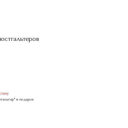
бюстгальтеров
стану
гальтер" в подарок